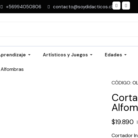
+56994050806
contacto@soydidacticos.cl
Aprendizaje
Artísticos y Juegos
Edades
r Alfombras
CÓDIGO
O
Corta
Alfom
$19.890
Cortador In