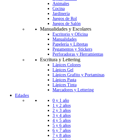
Animales
Cocina
Jardinería
Juegos de Rol
Juegos de Salón
Manualidades y Escolares
Escritorio y Oficina
Manualidades
Papelería y Libretas
Pegamentos y Stickers
Perforadoras y Herramientas
Escritura y Lettering
Lápices Colores
Lápices Gel
Lápices Grafito y Portaminas
Lápices Pasta
Lápices Tinta
Marcadores y Lettering
Edades
0 y 1 año
1 y 2 años
2 y 3 años
3 y 4 años
4 y 5 años
5 y 6 años
6 y 7 años
7 y 8 años