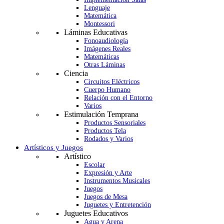
Lenguaje
Matemática
Montessori
Láminas Educativas
Fonoaudiología
Imágenes Reales
Matemáticas
Otras Láminas
Ciencia
Circuitos Eléctricos
Cuerpo Humano
Relación con el Entorno
Varios
Estimulación Temprana
Productos Sensoriales
Productos Tela
Rodados y Varios
Artísticos y Juegos
Artístico
Escolar
Expresión y Arte
Instrumentos Musicales
Juegos
Juegos de Mesa
Juguetes y Entretención
Juguetes Educativos
Agua y Arena