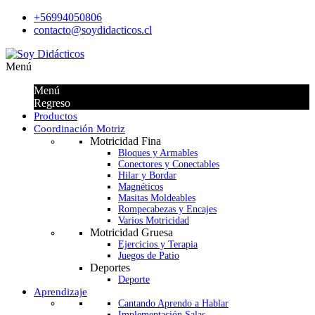
+56994050806
contacto@soydidacticos.cl
Menú
Menú
Regreso
Productos
Coordinación Motriz
Motricidad Fina
Bloques y Armables
Conectores y Conectables
Hilar y Bordar
Magnéticos
Masitas Moldeables
Rompecabezas y Encajes
Varios Motricidad
Motricidad Gruesa
Ejercicios y Terapia
Juegos de Patio
Deportes
Deporte
Aprendizaje
Cantando Aprendo a Hablar
Implementación Salas