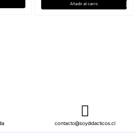
Añadir al carro
da
contacto@soydidacticos.cl