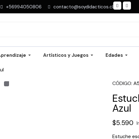
+56994050806
contacto@soydidacticos.cl
Aprendizaje
Artísticos y Juegos
Edades
ul
CÓDIGO
A
Estuc
Azul
$5.590
I
Estuche esco