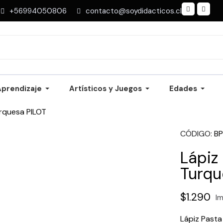
+56994050806
contacto@soydidacticos.cl
Aprendizaje
Artísticos y Juegos
Edades
urquesa PILOT
CÓDIGO
B
Lápiz
Turqu
$1.290
Im
Lápiz Pasta