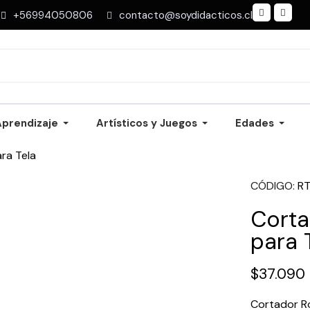
+56994050806
contacto@soydidacticos.cl
Aprendizaje
Artísticos y Juegos
Edades
ra Tela
CÓDIGO
R
Corta
para 
$37.090
Cortador R