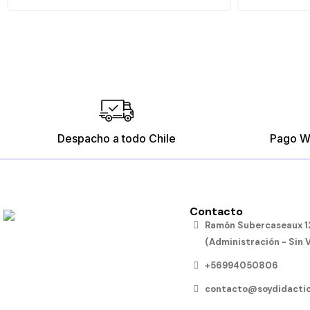
Despacho a todo Chile
Pago W
Contacto
Ramón Subercaseaux 12
(Administración - Sin 
+56994050806
contacto@soydidactic