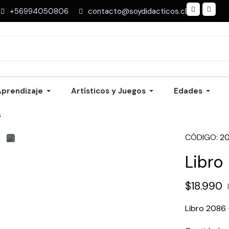
+56994050806
contacto@soydidacticos.cl
Aprendizaje
Artísticos y Juegos
Edades
s
CÓDIGO
2
Libro
$18.990
Libro 2086 