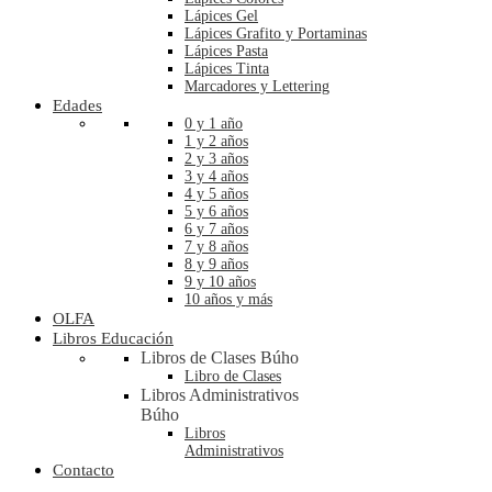
Lápices Gel
Lápices Grafito y Portaminas
Lápices Pasta
Lápices Tinta
Marcadores y Lettering
Edades
0 y 1 año
1 y 2 años
2 y 3 años
3 y 4 años
4 y 5 años
5 y 6 años
6 y 7 años
7 y 8 años
8 y 9 años
9 y 10 años
10 años y más
OLFA
Libros Educación
Libros de Clases Búho
Libro de Clases
Libros Administrativos
Búho
Libros
Administrativos
Contacto