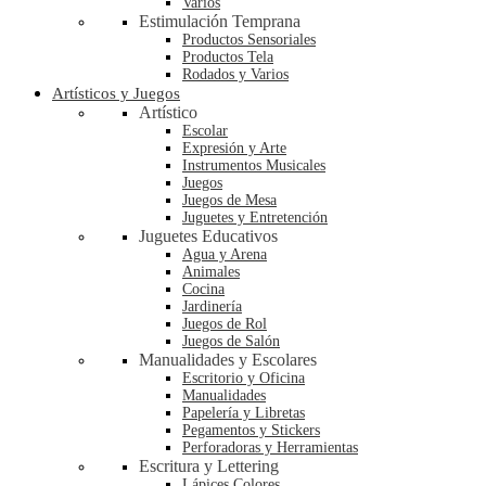
Varios
Estimulación Temprana
Productos Sensoriales
Productos Tela
Rodados y Varios
Artísticos y Juegos
Artístico
Escolar
Expresión y Arte
Instrumentos Musicales
Juegos
Juegos de Mesa
Juguetes y Entretención
Juguetes Educativos
Agua y Arena
Animales
Cocina
Jardinería
Juegos de Rol
Juegos de Salón
Manualidades y Escolares
Escritorio y Oficina
Manualidades
Papelería y Libretas
Pegamentos y Stickers
Perforadoras y Herramientas
Escritura y Lettering
Lápices Colores