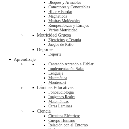
Bloques y Armables
Conectores y Conectables
Hilar y Bordar
Magnéticos
Masitas Moldeables
Rompecabezas y Encajes
Varios Motricidad
Motricidad Gruesa
Ejercicios y Terapia
Juegos de Patio
Deportes
Deporte
Aprendizaje
Cantando Aprendo a Hablar
Implementación Salas
Lenguaje
Matemática
Montessori
Láminas Educativas
Fonoaudiología
Imágenes Reales
Matemáticas
Otras Láminas
Ciencia
Circuitos Eléctricos
Cuerpo Humano
Relación con el Entorno