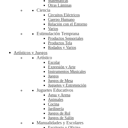
Matemáticas
Otras Láminas
Ciencia
Circuitos Eléctricos
Cuerpo Humano
Relación con el Entorno
Varios
Estimulación Temprana
Productos Sensoriales
Productos Tela
Rodados y Varios
Artísticos y Juegos
Artístico
Escolar
Expresión y Arte
Instrumentos Musicales
Juegos
Juegos de Mesa
Juguetes y Entretención
Juguetes Educativos
Agua y Arena
Animales
Cocina
Jardinería
Juegos de Rol
Juegos de Salón
Manualidades y Escolares
Escritorio y Oficina