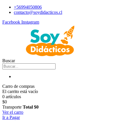
+56994050806
contacto@soydidacticos.cl
Facebook
Instagram
Buscar
Carro de compras
El carrito está vacío
0 artículos
$0
Transporte
Total
$0
Ver el carro
Ir a Pagar