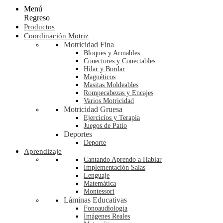
Menú
Regreso
Productos
Coordinación Motriz
Motricidad Fina
Bloques y Armables
Conectores y Conectables
Hilar y Bordar
Magnéticos
Masitas Moldeables
Rompecabezas y Encajes
Varios Motricidad
Motricidad Gruesa
Ejercicios y Terapia
Juegos de Patio
Deportes
Deporte
Aprendizaje
Cantando Aprendo a Hablar
Implementación Salas
Lenguaje
Matemática
Montessori
Láminas Educativas
Fonoaudiología
Imágenes Reales