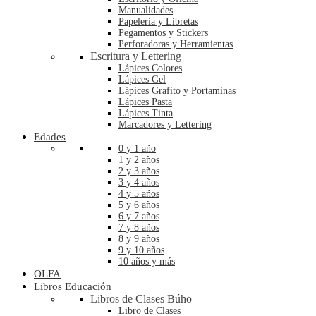
Manualidades
Papelería y Libretas
Pegamentos y Stickers
Perforadoras y Herramientas
Escritura y Lettering
Lápices Colores
Lápices Gel
Lápices Grafito y Portaminas
Lápices Pasta
Lápices Tinta
Marcadores y Lettering
Edades
0 y 1 año
1 y 2 años
2 y 3 años
3 y 4 años
4 y 5 años
5 y 6 años
6 y 7 años
7 y 8 años
8 y 9 años
9 y 10 años
10 años y más
OLFA
Libros Educación
Libros de Clases Búho
Libro de Clases