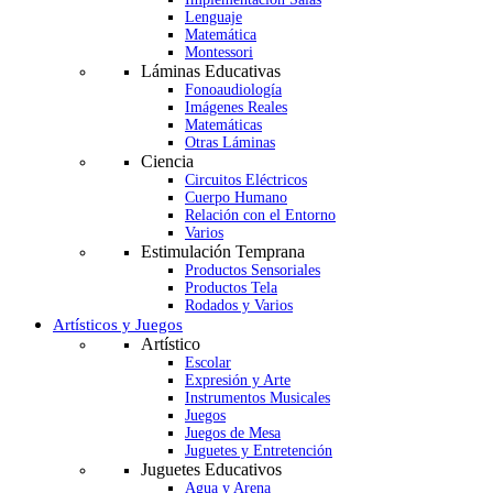
Lenguaje
Matemática
Montessori
Láminas Educativas
Fonoaudiología
Imágenes Reales
Matemáticas
Otras Láminas
Ciencia
Circuitos Eléctricos
Cuerpo Humano
Relación con el Entorno
Varios
Estimulación Temprana
Productos Sensoriales
Productos Tela
Rodados y Varios
Artísticos y Juegos
Artístico
Escolar
Expresión y Arte
Instrumentos Musicales
Juegos
Juegos de Mesa
Juguetes y Entretención
Juguetes Educativos
Agua y Arena