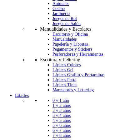
Animales
Cocina
Jardinería
Juegos de Rol
Juegos de Salón
Manualidades y Escolares
Escritorio y Oficina
Manualidades
Papelería y Libretas
Pegamentos y Stickers
Perforadoras y Herramientas
Escritura y Lettering
Lápices Colores
Lápices Gel
Lápices Grafito y Portaminas
Lápices Pasta
Lápices Tinta
Marcadores y Lettering
Edades
0 y 1 año
1 y 2 años
2 y 3 años
3 y 4 años
4 y 5 años
5 y 6 años
6 y 7 años
7 y 8 años