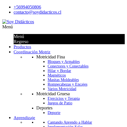
+56994050806
contacto@soydidacticos.cl
Menú
Menú
Regreso
Productos
Coordinación Motriz
Motricidad Fina
Bloques y Armables
Conectores y Conectables
Hilar y Bordar
Magnéticos
Masitas Moldeables
Rompecabezas y Encajes
Varios Motricidad
Motricidad Gruesa
Ejercicios y Terapia
Juegos de Patio
Deportes
Deporte
Aprendizaje
Cantando Aprendo a Hablar
Implementación Salas