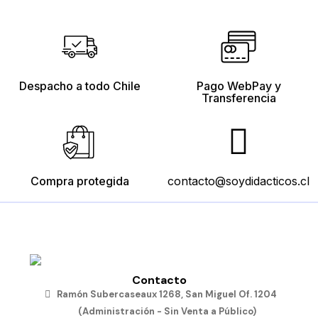
Rompecabezas
Tubos
Bloques
Engranajes
de
Conectores
Conectables
Conectables
Medios
de
$10.190
$15.190
$11.490
Transportes
$12.790
Despacho a todo Chile
Pago WebPay y
Añadir
Añadir
Añadir
al
al
al
Transferencia
carro
carro
carro
Añadir
al
carro
Compra protegida
contacto@soydidacticos.cl
Contacto
Ramón Subercaseaux 1268, San Miguel Of. 1204
(Administración - Sin Venta a Público)