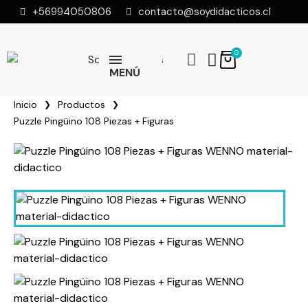
+56994050806
contacto@soydidacticos.cl
MENÚ
Inicio
Productos
Puzzle Pingüino 108 Piezas + Figuras