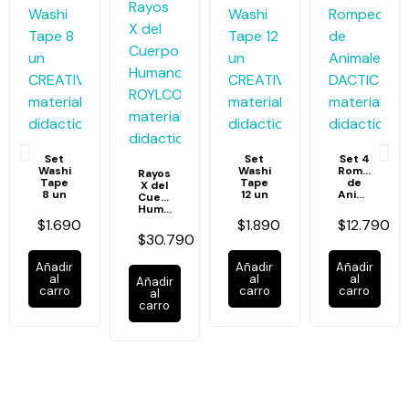
Set
Set
Set 4
Washi
Washi
Rompecabe
Rayos
Tape
Tape
de
X del
8 un
12 un
Animales
Cuerpo
Humano
$1.690
$1.890
$12.790
$30.790
Añadir
Añadir
Añadir
al
al
al
Añadir
carro
carro
carro
al
carro