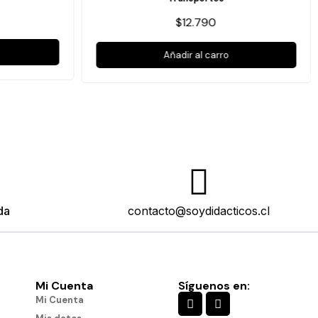
$12.790
Añadir al carro
da
contacto@soydidacticos.cl
Mi Cuenta
Síguenos en:
Mi Cuenta