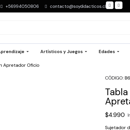
+56994050806
contacto@soydidacticos.cl
Aprendizaje
Artísticos y Juegos
Edades
 Apretador Oficio
CÓDIGO
B
Tabla
Apret
$4.990
I
Sujetador 