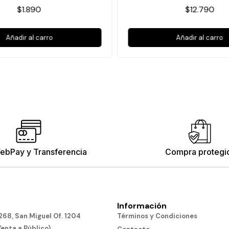
$1.890
$12.790
Añadir al carro
Añadir al carro
ebPay y Transferencia
Compra protegi
Información
68, San Miguel Of. 1204
Términos y Condiciones
Venta a Público)