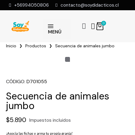
+56994050806
contacto@soydidacticos.cl
MENÚ
Inicio
Productos
Secuencia de animales jumbo
CÓDIGO
D701055
Secuencia de animales
jumbo
$5.890
Impuestos incluidos
¡Asocia las fichas y arma tu propia granja!