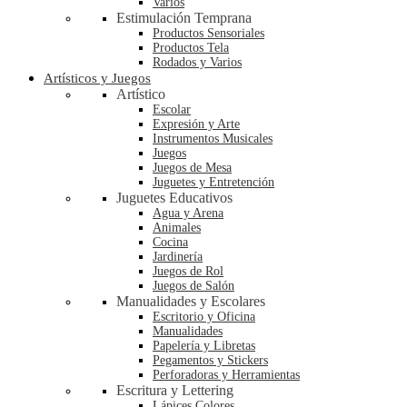
Varios
Estimulación Temprana
Productos Sensoriales
Productos Tela
Rodados y Varios
Artísticos y Juegos
Artístico
Escolar
Expresión y Arte
Instrumentos Musicales
Juegos
Juegos de Mesa
Juguetes y Entretención
Juguetes Educativos
Agua y Arena
Animales
Cocina
Jardinería
Juegos de Rol
Juegos de Salón
Manualidades y Escolares
Escritorio y Oficina
Manualidades
Papelería y Libretas
Pegamentos y Stickers
Perforadoras y Herramientas
Escritura y Lettering
Lápices Colores