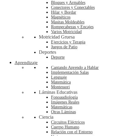
Bloques y Armables
Conectores y Conectables
Hilar y Bordar
Magnéticos
Masitas Moldeables
Rompecabezas y Encajes
Varios Motricidad
Motricidad Gruesa
Ejercicios y Terapia
Juegos de Patio
Deportes
Deporte
Aprendizaje
Cantando Aprendo a Hablar
Implementación Salas
Lenguaje
Matemática
Montessori
Láminas Educativas
Fonoaudiología
Imágenes Reales
Matemáticas
Otras Láminas
Ciencia
Circuitos Eléctricos
Cuerpo Humano
Relación con el Entorno