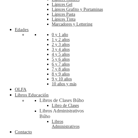
Lápices Gel
Lápices Grafito y Portaminas
Lápices Pasta
Lápices Tinta
Marcadores y Lettering
Edades
0 y 1 año
1 y 2 años
2 y 3 años
3 y 4 años
4 y 5 años
5 y 6 años
6 y 7 años
7 y 8 años
8 y 9 años
9 y 10 años
10 años y más
OLFA
Libros Educación
Libros de Clases Búho
Libro de Clases
Libros Administrativos
Búho
Libros
Administrativos
Contacto