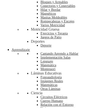
Bloques y Armables
Conectores y Conectables
Hilar y Bordar
Magnéticos
Masitas Moldeables
Rompecabezas y Encajes
Varios Motricidad
Motricidad Gruesa
Ejercicios y Terapia
Juegos de Patio
Deportes
Deporte
Aprendizaje
Cantando Aprendo a Hablar
Implementación Salas
Lenguaje
Matemática
Montessori
Láminas Educativas
Fonoaudiología
Imágenes Reales
Matemáticas
Otras Láminas
Ciencia
Circuitos Eléctricos
Cuerpo Humano
Relación con el Entorno