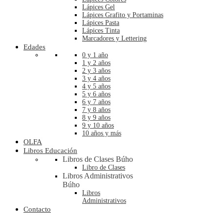
Lápices Gel
Lápices Grafito y Portaminas
Lápices Pasta
Lápices Tinta
Marcadores y Lettering
Edades
0 y 1 año
1 y 2 años
2 y 3 años
3 y 4 años
4 y 5 años
5 y 6 años
6 y 7 años
7 y 8 años
8 y 9 años
9 y 10 años
10 años y más
OLFA
Libros Educación
Libros de Clases Búho
Libro de Clases
Libros Administrativos
Búho
Libros
Administrativos
Contacto