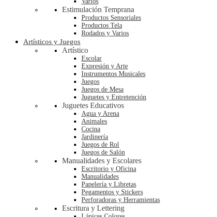
Varios
Estimulación Temprana
Productos Sensoriales
Productos Tela
Rodados y Varios
Artísticos y Juegos
Artístico
Escolar
Expresión y Arte
Instrumentos Musicales
Juegos
Juegos de Mesa
Juguetes y Entretención
Juguetes Educativos
Agua y Arena
Animales
Cocina
Jardinería
Juegos de Rol
Juegos de Salón
Manualidades y Escolares
Escritorio y Oficina
Manualidades
Papelería y Libretas
Pegamentos y Stickers
Perforadoras y Herramientas
Escritura y Lettering
Lápices Colores