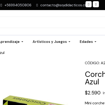
+56994050806
contacto@soydidacticos.cl
Aprendizaje
Artísticos y Juegos
Edades
zul
CÓDIGO
A
Corch
Azul
$2.590
I
Mini corche