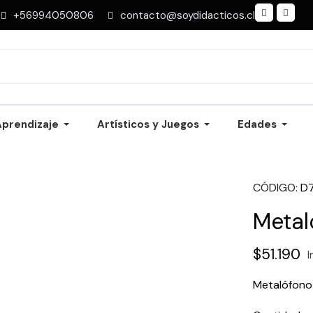
+56994050806
contacto@soydidacticos.cl
Aprendizaje
Artísticos y Juegos
Edades
CÓDIGO
D
Metal
$51.190
I
Metalófono