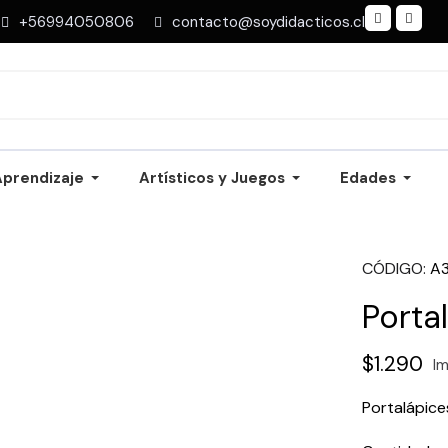
+56994050806
contacto@soydidacticos.cl
Aprendizaje
Artísticos y Juegos
Edades
CÓDIGO
A
Porta
$1.290
Im
Portalápice