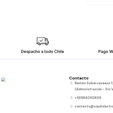
Despacho a todo Chile
Pago W
Contacto
Ramón Subercaseaux 12
(Administración - Sin 
+56994050806
contacto@soydidactic