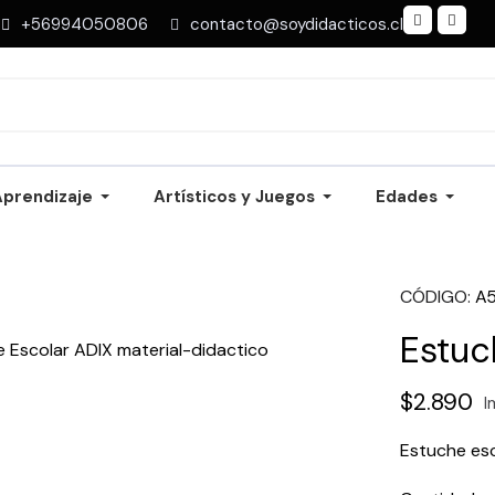
+56994050806
contacto@soydidacticos.cl
Aprendizaje
Artísticos y Juegos
Edades
CÓDIGO
A
Estuc
$2.890
I
Estuche esc