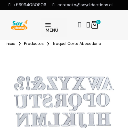
+56994050806
contacto@soydidacticos.cl
MENÚ
Inicio
Productos
Troquel Corte Abecedario