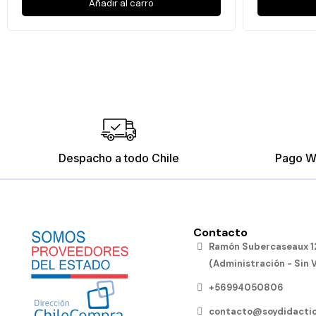
Añadir al carro
Despacho a todo Chile
Pago W
Contacto
Rompecabezas de Medios de
Ramón Subercaseaux 12
Transportes
(Administración - Sin 
$12.790
+56994050806
Añadir al carro
contacto@soydidactic