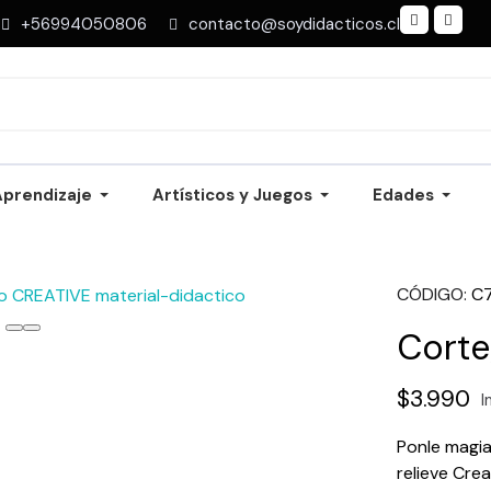
+56994050806
contacto@soydidacticos.cl
Aprendizaje
Artísticos y Juegos
Edades
CÓDIGO
C
Corte
$3.990
I
Ponle magia
relieve Crea