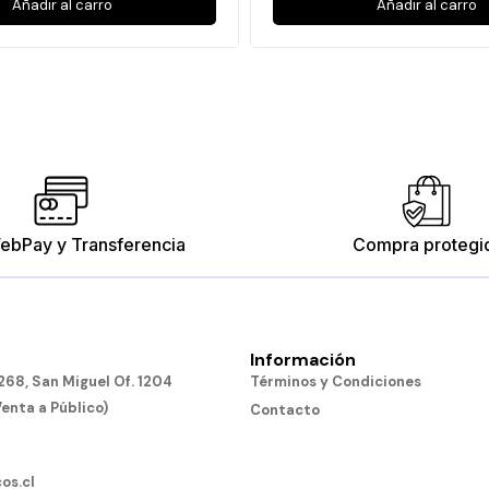
Añadir al carro
Añadir al carro
ebPay y Transferencia
Compra protegi
Información
Tubos Conectores
Bloques Conectabl
68, San Miguel Of. 1204
Términos y Condiciones
$10.190
$15.190
Venta a Público)
Contacto
Añadir al carro
Añadir al carro
os.cl