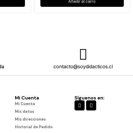
Añadir al carro
da
contacto@soydidacticos.cl
Mi Cuenta
Síguenos en:
es
Engranajes Conectables
Mi Cuenta
$11.490
Mis datos
Mis direcciones
Historial de Pedido
Añadir al carro