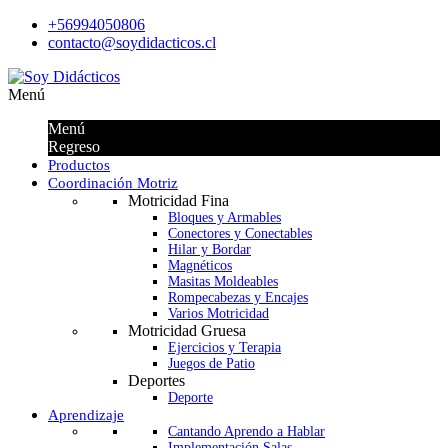
+56994050806
contacto@soydidacticos.cl
Menú
Menú
Regreso
Productos
Coordinación Motriz
Motricidad Fina
Bloques y Armables
Conectores y Conectables
Hilar y Bordar
Magnéticos
Masitas Moldeables
Rompecabezas y Encajes
Varios Motricidad
Motricidad Gruesa
Ejercicios y Terapia
Juegos de Patio
Deportes
Deporte
Aprendizaje
Cantando Aprendo a Hablar
Implementación Salas