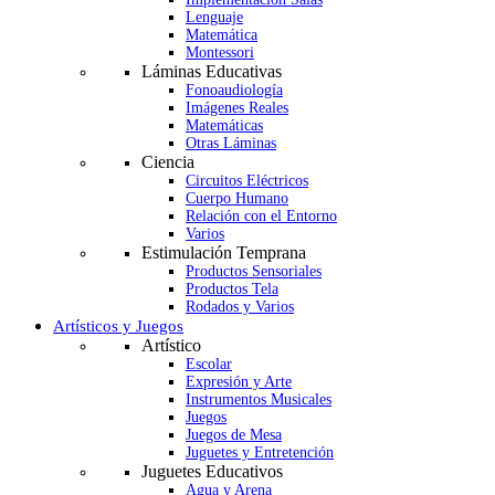
Lenguaje
Matemática
Montessori
Láminas Educativas
Fonoaudiología
Imágenes Reales
Matemáticas
Otras Láminas
Ciencia
Circuitos Eléctricos
Cuerpo Humano
Relación con el Entorno
Varios
Estimulación Temprana
Productos Sensoriales
Productos Tela
Rodados y Varios
Artísticos y Juegos
Artístico
Escolar
Expresión y Arte
Instrumentos Musicales
Juegos
Juegos de Mesa
Juguetes y Entretención
Juguetes Educativos
Agua y Arena