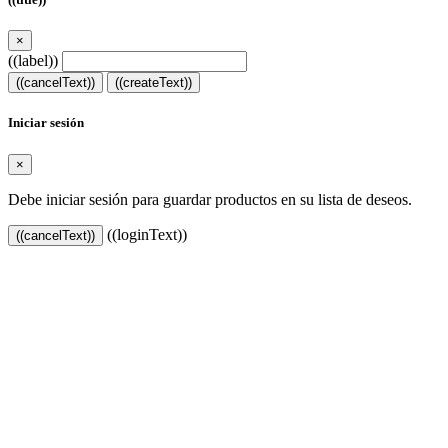
×
((label))
((cancelText))
((createText))
Iniciar sesión
×
Debe iniciar sesión para guardar productos en su lista de deseos.
((loginText))
((cancelText))