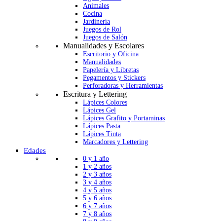
Animales
Cocina
Jardinería
Juegos de Rol
Juegos de Salón
Manualidades y Escolares
Escritorio y Oficina
Manualidades
Papelería y Libretas
Pegamentos y Stickers
Perforadoras y Herramientas
Escritura y Lettering
Lápices Colores
Lápices Gel
Lápices Grafito y Portaminas
Lápices Pasta
Lápices Tinta
Marcadores y Lettering
Edades
0 y 1 año
1 y 2 años
2 y 3 años
3 y 4 años
4 y 5 años
5 y 6 años
6 y 7 años
7 y 8 años