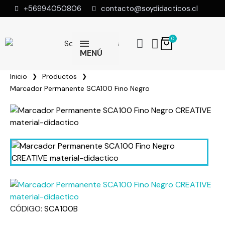
+56994050806
contacto@soydidacticos.cl
MENÚ
Inicio
Productos
Marcador Permanente SCA100 Fino Negro
CÓDIGO
SCA100B