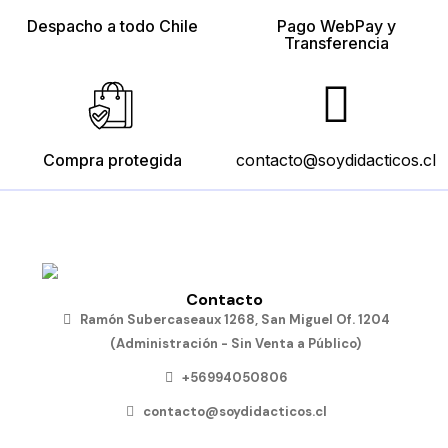
$12.790
Despacho a todo Chile
Pago WebPay y
Añadir
Añadir
Añadir
al
al
al
Transferencia
carro
carro
carro
Añadir
al
carro
Compra protegida
contacto@soydidacticos.cl
Contacto
Ramón Subercaseaux 1268, San Miguel Of. 1204
(Administración - Sin Venta a Público)
+56994050806
contacto@soydidacticos.cl