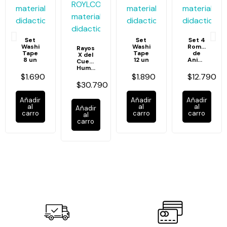
Set
Set
Set 4
Washi
Washi
Rompecabe
Rayos
Tape
Tape
de
X del
8 un
12 un
Animales
Cuerpo
Humano
$1.690
$1.890
$12.790
$30.790
Añadir
Añadir
Añadir
al
al
al
Añadir
carro
carro
carro
al
carro
Rompecabezas
Tubos
Bloques
Engranajes
de
Conectores
Conectables
Conectables
Medios
de
$10.190
$15.190
$11.490
Transportes