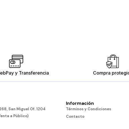
ebPay y Transferencia
Compra protegi
Información
Tubos Conectores
Bloques Conectabl
68, San Miguel Of. 1204
Términos y Condiciones
$10.190
$15.190
Venta a Público)
Contacto