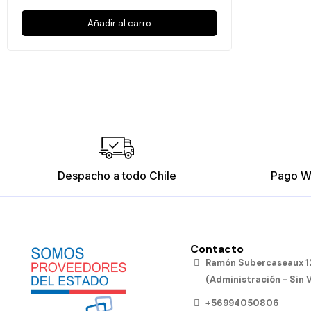
Añadir al carro
Despacho a todo Chile
Pago W
Contacto
Rompecabezas de Medios de
Ramón Subercaseaux 12
Transportes
(Administración - Sin 
$12.790
+56994050806