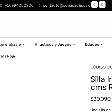
+56994050806
contacto@soydidacticos.cl
Aprendizaje
Artísticos y Juegos
Edades
 cms Roja
CÓDIGO
D
Silla 
cms 
$20.090
Una silla d