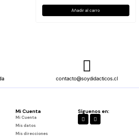
Añadir al carro
da
contacto@soydidacticos.cl
Mi Cuenta
Síguenos en:
es
Engranajes Conectables
Mi Cuenta
$11.490
Mis datos
Mis direcciones