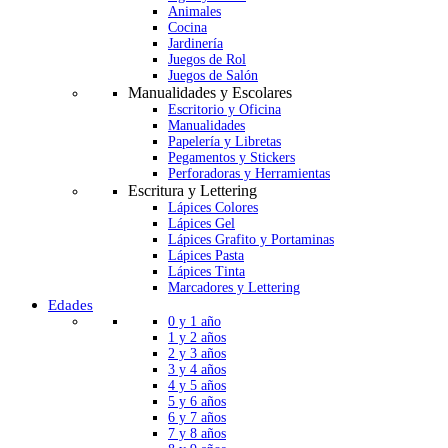
Animales
Cocina
Jardinería
Juegos de Rol
Juegos de Salón
Manualidades y Escolares
Escritorio y Oficina
Manualidades
Papelería y Libretas
Pegamentos y Stickers
Perforadoras y Herramientas
Escritura y Lettering
Lápices Colores
Lápices Gel
Lápices Grafito y Portaminas
Lápices Pasta
Lápices Tinta
Marcadores y Lettering
Edades
0 y 1 año
1 y 2 años
2 y 3 años
3 y 4 años
4 y 5 años
5 y 6 años
6 y 7 años
7 y 8 años