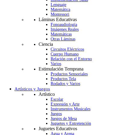
Lenguaje
Matemática
Montessori
Láminas Educativas
Fonoaudiología
Imágenes Reales
Matemáticas
Otras Láminas
Ciencia
Circuitos Eléctricos
Cuerpo Humano
Relación con el Entorno
Varios
Estimulación Temprana
Productos Sensoriales
Productos Tela
Rodados y Varios
Artísticos y Juegos
Artístico
Escolar
Expresión y Arte
Instrumentos Musicales
Juegos
Juegos de Mesa
Juguetes y Entretención
Juguetes Educativos
Agua y Arena