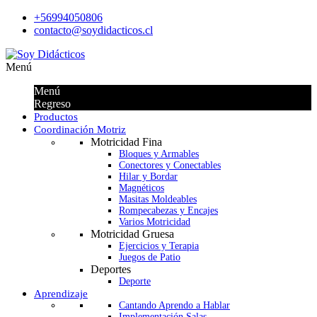
+56994050806
contacto@soydidacticos.cl
Menú
Menú
Regreso
Productos
Coordinación Motriz
Motricidad Fina
Bloques y Armables
Conectores y Conectables
Hilar y Bordar
Magnéticos
Masitas Moldeables
Rompecabezas y Encajes
Varios Motricidad
Motricidad Gruesa
Ejercicios y Terapia
Juegos de Patio
Deportes
Deporte
Aprendizaje
Cantando Aprendo a Hablar
Implementación Salas