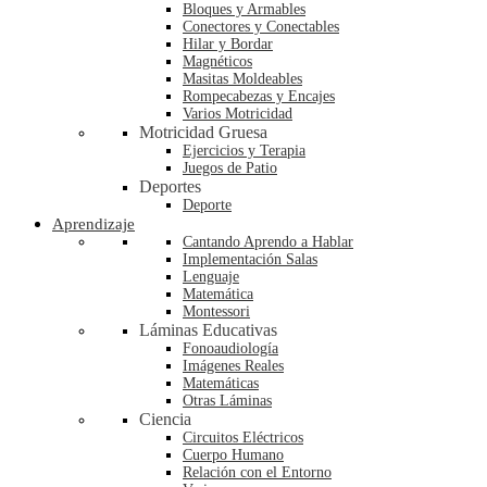
Bloques y Armables
Conectores y Conectables
Hilar y Bordar
Magnéticos
Masitas Moldeables
Rompecabezas y Encajes
Varios Motricidad
Motricidad Gruesa
Ejercicios y Terapia
Juegos de Patio
Deportes
Deporte
Aprendizaje
Cantando Aprendo a Hablar
Implementación Salas
Lenguaje
Matemática
Montessori
Láminas Educativas
Fonoaudiología
Imágenes Reales
Matemáticas
Otras Láminas
Ciencia
Circuitos Eléctricos
Cuerpo Humano
Relación con el Entorno