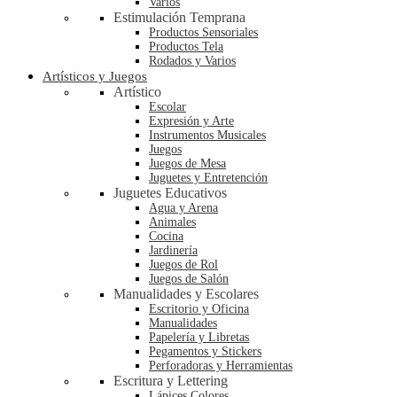
Varios
Estimulación Temprana
Productos Sensoriales
Productos Tela
Rodados y Varios
Artísticos y Juegos
Artístico
Escolar
Expresión y Arte
Instrumentos Musicales
Juegos
Juegos de Mesa
Juguetes y Entretención
Juguetes Educativos
Agua y Arena
Animales
Cocina
Jardinería
Juegos de Rol
Juegos de Salón
Manualidades y Escolares
Escritorio y Oficina
Manualidades
Papelería y Libretas
Pegamentos y Stickers
Perforadoras y Herramientas
Escritura y Lettering
Lápices Colores