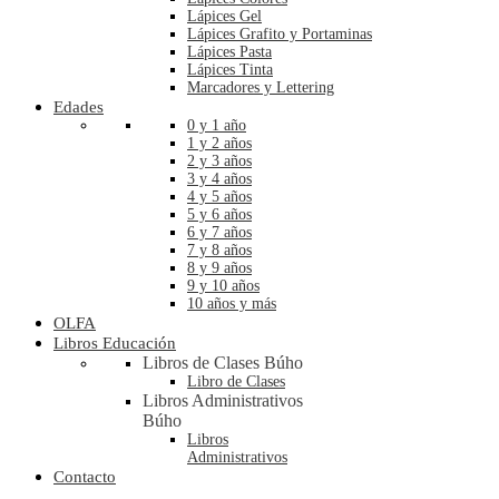
Lápices Gel
Lápices Grafito y Portaminas
Lápices Pasta
Lápices Tinta
Marcadores y Lettering
Edades
0 y 1 año
1 y 2 años
2 y 3 años
3 y 4 años
4 y 5 años
5 y 6 años
6 y 7 años
7 y 8 años
8 y 9 años
9 y 10 años
10 años y más
OLFA
Libros Educación
Libros de Clases Búho
Libro de Clases
Libros Administrativos
Búho
Libros
Administrativos
Contacto