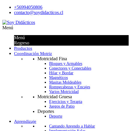
+56994050806
contacto@soydidacticos.cl
Menú
Menú
Regreso
Productos
Coordinación Motriz
Motricidad Fina
Bloques y Armables
Conectores y Conectables
Hilar y Bordar
Magnéticos
Masitas Moldeables
Rompecabezas y Encajes
Varios Motricidad
Motricidad Gruesa
Ejercicios y Terapia
Juegos de Patio
Deportes
Deporte
Aprendizaje
Cantando Aprendo a Hablar
Implementación Salas