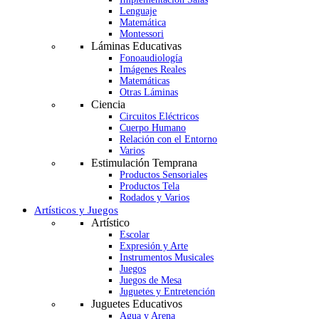
Lenguaje
Matemática
Montessori
Láminas Educativas
Fonoaudiología
Imágenes Reales
Matemáticas
Otras Láminas
Ciencia
Circuitos Eléctricos
Cuerpo Humano
Relación con el Entorno
Varios
Estimulación Temprana
Productos Sensoriales
Productos Tela
Rodados y Varios
Artísticos y Juegos
Artístico
Escolar
Expresión y Arte
Instrumentos Musicales
Juegos
Juegos de Mesa
Juguetes y Entretención
Juguetes Educativos
Agua y Arena