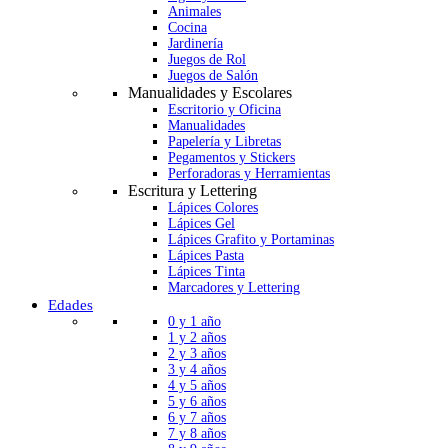
Animales
Cocina
Jardinería
Juegos de Rol
Juegos de Salón
Manualidades y Escolares
Escritorio y Oficina
Manualidades
Papelería y Libretas
Pegamentos y Stickers
Perforadoras y Herramientas
Escritura y Lettering
Lápices Colores
Lápices Gel
Lápices Grafito y Portaminas
Lápices Pasta
Lápices Tinta
Marcadores y Lettering
Edades
0 y 1 año
1 y 2 años
2 y 3 años
3 y 4 años
4 y 5 años
5 y 6 años
6 y 7 años
7 y 8 años