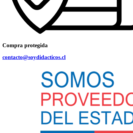
Compra protegida
contacto@soydidacticos.cl