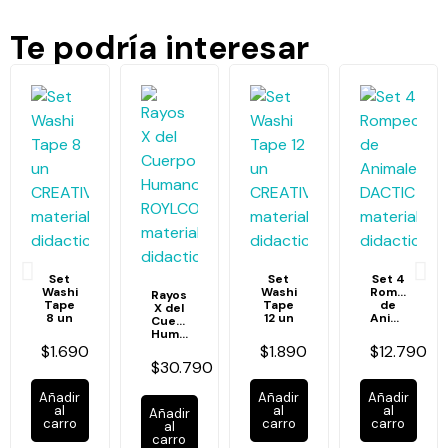
Te podría interesar
Set
Set
Set 4
Washi
Washi
Rompecabe
Rayos
Tape
Tape
de
X del
8 un
12 un
Animales
Cuerpo
Humano
$1.690
$1.890
$12.790
$30.790
Añadir
Añadir
Añadir
al
al
al
Añadir
carro
carro
carro
al
carro