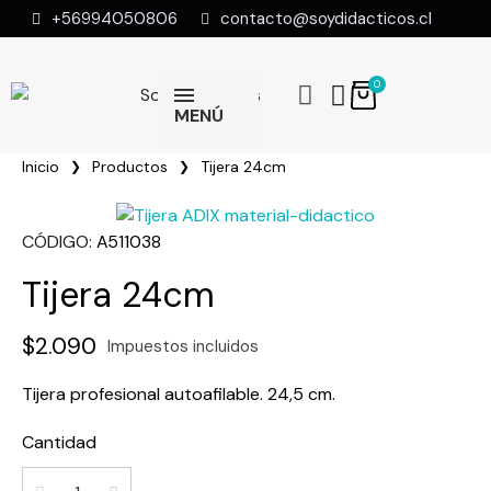
+56994050806
contacto@soydidacticos.cl
MENÚ
Inicio
Productos
Tijera 24cm
CÓDIGO
A511038
Tijera 24cm
$2.090
Impuestos incluidos
Tijera profesional autoafilable. 24,5 cm.
Cantidad