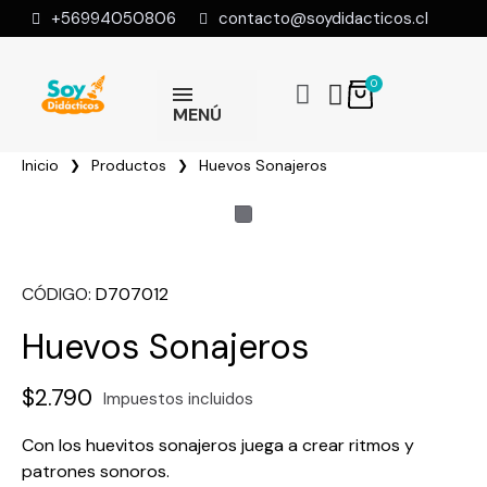
+56994050806
contacto@soydidacticos.cl
MENÚ
Inicio
Productos
Huevos Sonajeros
CÓDIGO
D707012
Huevos Sonajeros
$2.790
Impuestos incluidos
Con los huevitos sonajeros juega a crear ritmos y
patrones sonoros.