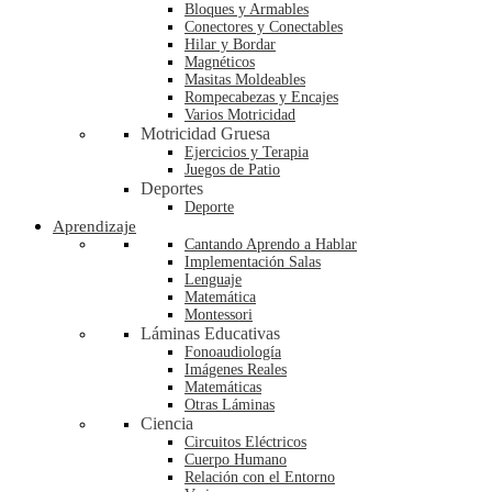
Bloques y Armables
Conectores y Conectables
Hilar y Bordar
Magnéticos
Masitas Moldeables
Rompecabezas y Encajes
Varios Motricidad
Motricidad Gruesa
Ejercicios y Terapia
Juegos de Patio
Deportes
Deporte
Aprendizaje
Cantando Aprendo a Hablar
Implementación Salas
Lenguaje
Matemática
Montessori
Láminas Educativas
Fonoaudiología
Imágenes Reales
Matemáticas
Otras Láminas
Ciencia
Circuitos Eléctricos
Cuerpo Humano
Relación con el Entorno