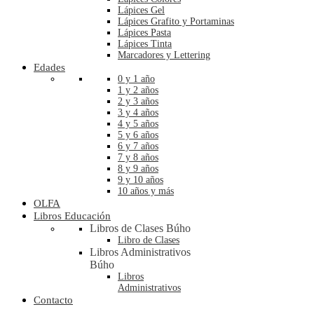
Lápices Gel
Lápices Grafito y Portaminas
Lápices Pasta
Lápices Tinta
Marcadores y Lettering
Edades
0 y 1 año
1 y 2 años
2 y 3 años
3 y 4 años
4 y 5 años
5 y 6 años
6 y 7 años
7 y 8 años
8 y 9 años
9 y 10 años
10 años y más
OLFA
Libros Educación
Libros de Clases Búho
Libro de Clases
Libros Administrativos
Búho
Libros
Administrativos
Contacto