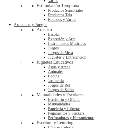
Varios
Estimulación Temprana
Productos Sensoriales
Productos Tela
Rodados y Varios
Artísticos y Juegos
Artístico
Escolar
Expresión y Arte
Instrumentos Musicales
Juegos
Juegos de Mesa
Juguetes y Entretención
Juguetes Educativos
Agua y Arena
Animales
Cocina
Jardinería
Juegos de Rol
Juegos de Salón
Manualidades y Escolares
Escritorio y Oficina
Manualidades
Papelería y Libretas
Pegamentos y Stickers
Perforadoras y Herramientas
Escritura y Lettering
Lápices Colores