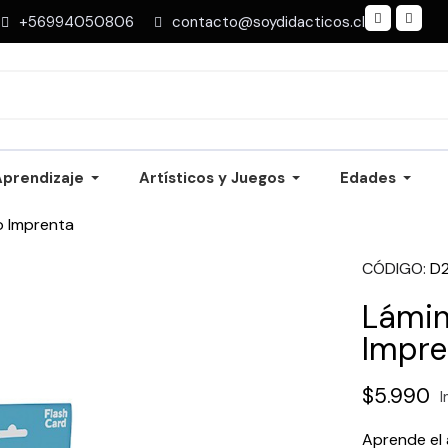
+56994050806
contacto@soydidacticos.cl
Aprendizaje
Artísticos y Juegos
Edades
o Imprenta
CÓDIGO
D
Lámin
Impre
$5.990
I
Aprende el 