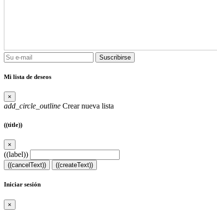
Suscribirse
Mi lista de deseos
×
add_circle_outline
Crear nueva lista
((title))
×
((label))
((cancelText))
((createText))
Iniciar sesión
×