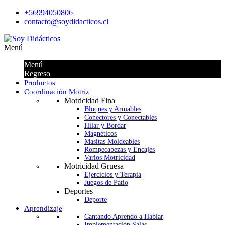
+56994050806
contacto@soydidacticos.cl
Menú
Menú
Regreso
Productos
Coordinación Motriz
Motricidad Fina
Bloques y Armables
Conectores y Conectables
Hilar y Bordar
Magnéticos
Masitas Moldeables
Rompecabezas y Encajes
Varios Motricidad
Motricidad Gruesa
Ejercicios y Terapia
Juegos de Patio
Deportes
Deporte
Aprendizaje
Cantando Aprendo a Hablar
Implementación Salas