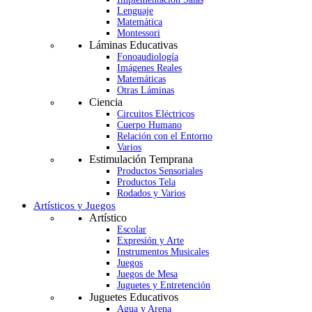
Lenguaje
Matemática
Montessori
Láminas Educativas
Fonoaudiología
Imágenes Reales
Matemáticas
Otras Láminas
Ciencia
Circuitos Eléctricos
Cuerpo Humano
Relación con el Entorno
Varios
Estimulación Temprana
Productos Sensoriales
Productos Tela
Rodados y Varios
Artísticos y Juegos
Artístico
Escolar
Expresión y Arte
Instrumentos Musicales
Juegos
Juegos de Mesa
Juguetes y Entretención
Juguetes Educativos
Agua y Arena