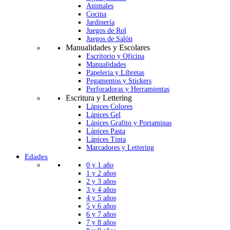
Animales
Cocina
Jardinería
Juegos de Rol
Juegos de Salón
Manualidades y Escolares
Escritorio y Oficina
Manualidades
Papelería y Libretas
Pegamentos y Stickers
Perforadoras y Herramientas
Escritura y Lettering
Lápices Colores
Lápices Gel
Lápices Grafito y Portaminas
Lápices Pasta
Lápices Tinta
Marcadores y Lettering
Edades
0 y 1 año
1 y 2 años
2 y 3 años
3 y 4 años
4 y 5 años
5 y 6 años
6 y 7 años
7 y 8 años