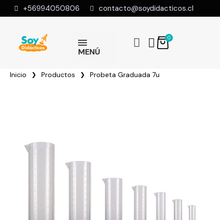
+56994050806
contacto@soydidacticos.cl
MENÚ
Inicio
Productos
Probeta Graduada 7u