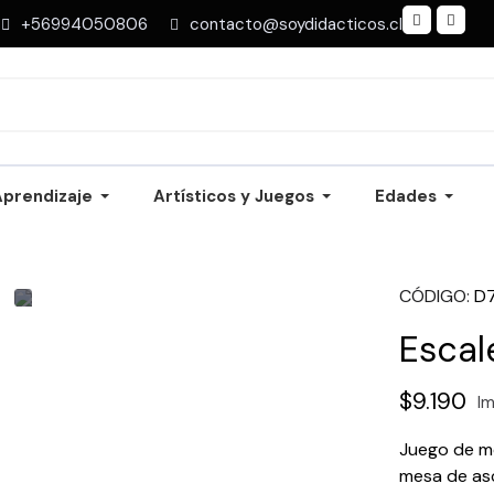
+56994050806
contacto@soydidacticos.cl
Aprendizaje
Artísticos y Juegos
Edades
CÓDIGO
D
Escal
$9.190
Im
Juego de me
mesa de asc