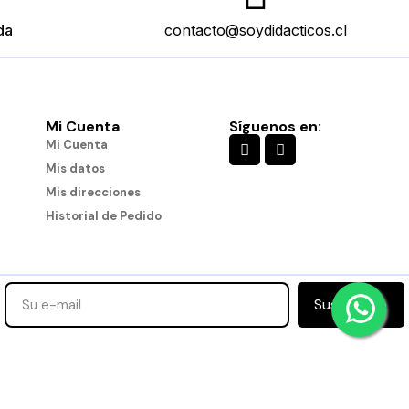
da
contacto@soydidacticos.cl
Mi Cuenta
Síguenos en:
es
Engranajes Conectables
Mi Cuenta
$11.490
Mis datos
Mis direcciones
Historial de Pedido
Añadir al carro
Suscribirse