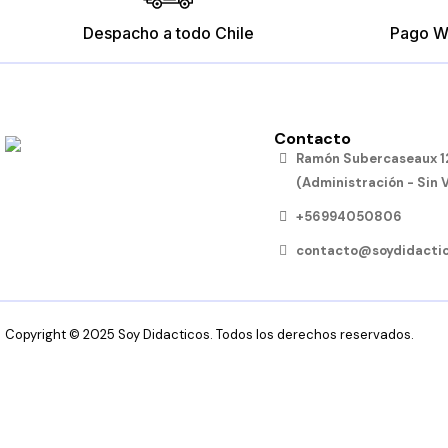
Despacho a todo Chile
Pago W
Contacto
Rompecabezas de Medios de
Ramón Subercaseaux 12
Transportes
(Administración - Sin 
$12.790
+56994050806
Añadir al carro
contacto@soydidactic
Copyright © 2025 Soy Didacticos. Todos los derechos reservados.