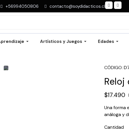
+56994050806
contacto@soydidacticos.cl
Aprendizaje
Artísticos y Juegos
Edades
CÓDIGO
D
Reloj 
$17.490
Una forma e
análoga y di
Cantidad