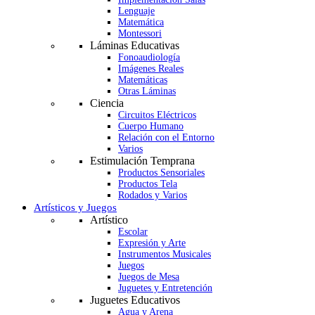
Lenguaje
Matemática
Montessori
Láminas Educativas
Fonoaudiología
Imágenes Reales
Matemáticas
Otras Láminas
Ciencia
Circuitos Eléctricos
Cuerpo Humano
Relación con el Entorno
Varios
Estimulación Temprana
Productos Sensoriales
Productos Tela
Rodados y Varios
Artísticos y Juegos
Artístico
Escolar
Expresión y Arte
Instrumentos Musicales
Juegos
Juegos de Mesa
Juguetes y Entretención
Juguetes Educativos
Agua y Arena