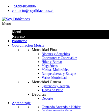
+56994050806
contacto@soydidacticos.cl
Menú
Menú
Regreso
Productos
Coordinación Motriz
Motricidad Fina
Bloques y Armables
Conectores y Conectables
Hilar y Bordar
Magnéticos
Masitas Moldeables
Rompecabezas y Encajes
Varios Motricidad
Motricidad Gruesa
Ejercicios y Terapia
Juegos de Patio
Deportes
Deporte
Aprendizaje
Cantando Aprendo a Hablar
Implementación Salas