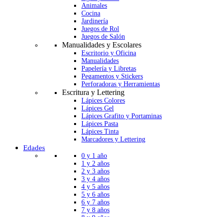
Animales
Cocina
Jardinería
Juegos de Rol
Juegos de Salón
Manualidades y Escolares
Escritorio y Oficina
Manualidades
Papelería y Libretas
Pegamentos y Stickers
Perforadoras y Herramientas
Escritura y Lettering
Lápices Colores
Lápices Gel
Lápices Grafito y Portaminas
Lápices Pasta
Lápices Tinta
Marcadores y Lettering
Edades
0 y 1 año
1 y 2 años
2 y 3 años
3 y 4 años
4 y 5 años
5 y 6 años
6 y 7 años
7 y 8 años