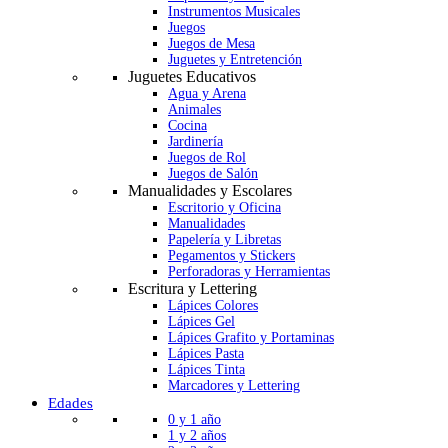
Instrumentos Musicales
Juegos
Juegos de Mesa
Juguetes y Entretención
Juguetes Educativos
Agua y Arena
Animales
Cocina
Jardinería
Juegos de Rol
Juegos de Salón
Manualidades y Escolares
Escritorio y Oficina
Manualidades
Papelería y Libretas
Pegamentos y Stickers
Perforadoras y Herramientas
Escritura y Lettering
Lápices Colores
Lápices Gel
Lápices Grafito y Portaminas
Lápices Pasta
Lápices Tinta
Marcadores y Lettering
Edades
0 y 1 año
1 y 2 años