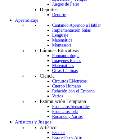
Juegos de Patio
Deportes
Deporte
Aprendizaje
Cantando Aprendo a Hablar
Implementación Salas
Lenguaje
Matemática
Montessori
Láminas Educativas
Fonoaudiología
Imágenes Reales
Matemáticas
Otras Láminas
Ciencia
Circuitos Eléctricos
Cuerpo Humano
Relación con el Entorno
Varios
Estimulación Temprana
Productos Sensoriales
Productos Tela
Rodados y Varios
Artísticos y Juegos
Artístico
Escolar
Expresión y Arte