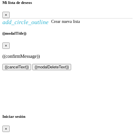
Mi lista de deseos
×
add_circle_outline
Crear nueva lista
((modalTitle))
×
((confirmMessage))
((cancelText))
((modalDeleteText))
Crear lista de deseos
×
Nombre de la lista de deseos
Cancelar
Crear lista de deseos
Iniciar sesión
×