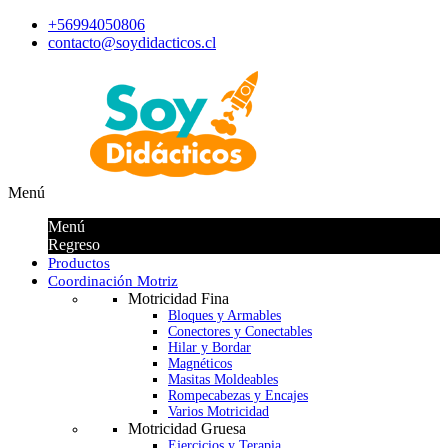
+56994050806
contacto@soydidacticos.cl
Menú
Menú
Regreso
Productos
Coordinación Motriz
Motricidad Fina
Bloques y Armables
Conectores y Conectables
Hilar y Bordar
Magnéticos
Masitas Moldeables
Rompecabezas y Encajes
Varios Motricidad
Motricidad Gruesa
Ejercicios y Terapia