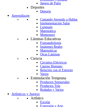
Juegos de Patio
Deportes
Deporte
Aprendizaje
Cantando Aprendo a Hablar
Implementación Salas
Lenguaje
Matemática
Montessori
Láminas Educativas
Fonoaudiología
Imágenes Reales
Matemáticas
Otras Láminas
Ciencia
Circuitos Eléctricos
Cuerpo Humano
Relación con el Entorno
Varios
Estimulación Temprana
Productos Sensoriales
Productos Tela
Rodados y Varios
Artísticos y Juegos
Artístico
Escolar
Expresión y Arte