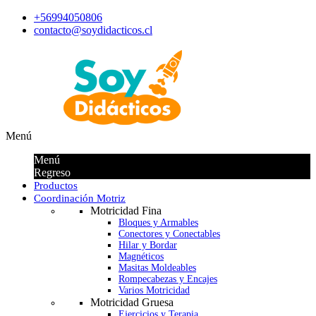
+56994050806
contacto@soydidacticos.cl
Menú
Menú
Regreso
Productos
Coordinación Motriz
Motricidad Fina
Bloques y Armables
Conectores y Conectables
Hilar y Bordar
Magnéticos
Masitas Moldeables
Rompecabezas y Encajes
Varios Motricidad
Motricidad Gruesa
Ejercicios y Terapia