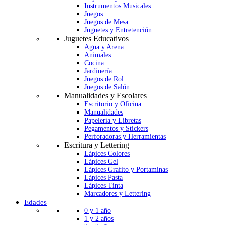
Instrumentos Musicales
Juegos
Juegos de Mesa
Juguetes y Entretención
Juguetes Educativos
Agua y Arena
Animales
Cocina
Jardinería
Juegos de Rol
Juegos de Salón
Manualidades y Escolares
Escritorio y Oficina
Manualidades
Papelería y Libretas
Pegamentos y Stickers
Perforadoras y Herramientas
Escritura y Lettering
Lápices Colores
Lápices Gel
Lápices Grafito y Portaminas
Lápices Pasta
Lápices Tinta
Marcadores y Lettering
Edades
0 y 1 año
1 y 2 años