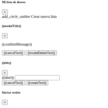
Mi lista de deseos
×
add_circle_outline
Crear nueva lista
((modalTitle))
×
((confirmMessage))
((cancelText))
((modalDeleteText))
((title))
×
((label))
((cancelText))
((createText))
Iniciar sesión
×