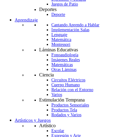
Juegos de Patio
Deportes
Deporte
Aprendizaje
Cantando Aprendo a Hablar
Implementación Salas
Lenguaje
Matemática
Montessori
Láminas Educativas
Fonoaudiología
Imágenes Reales
Matemáticas
Otras Láminas
Ciencia
Circuitos Eléctricos
Cuerpo Humano
Relación con el Entorno
Varios
Estimulación Temprana
Productos Sensoriales
Productos Tela
Rodados y Varios
Artísticos y Juegos
Artístico
Escolar
Expresión y Arte