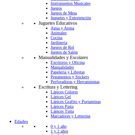
Instrumentos Musicales
Juegos
Juegos de Mesa
Juguetes y Entretención
Juguetes Educativos
Agua y Arena
Animales
Cocina
Jardinería
Juegos de Rol
Juegos de Salón
Manualidades y Escolares
Escritorio y Oficina
Manualidades
Papelería y Libretas
Pegamentos y Stickers
Perforadoras y Herramientas
Escritura y Lettering
Lápices Colores
Lápices Gel
Lápices Grafito y Portaminas
Lápices Pasta
Lápices Tinta
Marcadores y Lettering
Edades
0 y 1 año
1 y 2 años