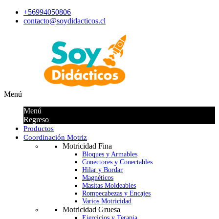
+56994050806
contacto@soydidacticos.cl
Menú
Menú
Regreso
Productos
Coordinación Motriz
Motricidad Fina
Bloques y Armables
Conectores y Conectables
Hilar y Bordar
Magnéticos
Masitas Moldeables
Rompecabezas y Encajes
Varios Motricidad
Motricidad Gruesa
Ejercicios y Terapia