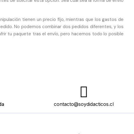
ntes de solicitar esta opción. Sea cual sea la forma de envío
pulación tienen un precio fijo, mientras que los gastos de
pedido. No podemos combinar dos pedidos diferentes, y los
rir tu paquete tras el envío, pero hacemos todo lo posible
da
contacto@soydidacticos.cl