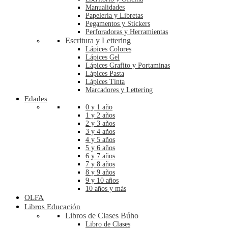
Manualidades
Papelería y Libretas
Pegamentos y Stickers
Perforadoras y Herramientas
Escritura y Lettering
Lápices Colores
Lápices Gel
Lápices Grafito y Portaminas
Lápices Pasta
Lápices Tinta
Marcadores y Lettering
Edades
0 y 1 año
1 y 2 años
2 y 3 años
3 y 4 años
4 y 5 años
5 y 6 años
6 y 7 años
7 y 8 años
8 y 9 años
9 y 10 años
10 años y más
OLFA
Libros Educación
Libros de Clases Búho
Libro de Clases