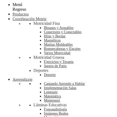
Menú
Regreso
Productos
Coordinación Motriz
Motricidad Fina
Bloques y Armables
Conectores y Conectables
Hilar y Bordar
Magnéticos
Masitas Moldeables
Rompecabezas y Encajes
Varios Motricidad
Motricidad Gruesa
Ejercicios y Terapia
Juegos de Patio
Deportes
Deporte
Aprendizaje
Cantando Aprendo a Hablar
Implementación Salas
Lenguaje
Matemática
Montessori
Láminas Educativas
Fonoaudiología
Imágenes Reales