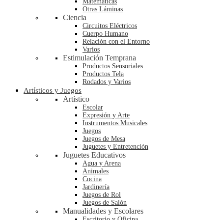
Matemáticas
Otras Láminas
Ciencia
Circuitos Eléctricos
Cuerpo Humano
Relación con el Entorno
Varios
Estimulación Temprana
Productos Sensoriales
Productos Tela
Rodados y Varios
Artísticos y Juegos
Artístico
Escolar
Expresión y Arte
Instrumentos Musicales
Juegos
Juegos de Mesa
Juguetes y Entretención
Juguetes Educativos
Agua y Arena
Animales
Cocina
Jardinería
Juegos de Rol
Juegos de Salón
Manualidades y Escolares
Escritorio y Oficina