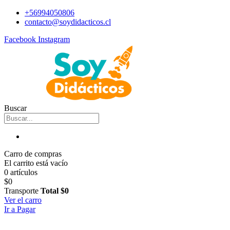
+56994050806
contacto@soydidacticos.cl
Facebook
Instagram
Buscar
Carro de compras
El carrito está vacío
0 artículos
$0
Transporte
Total
$0
Ver el carro
Ir a Pagar