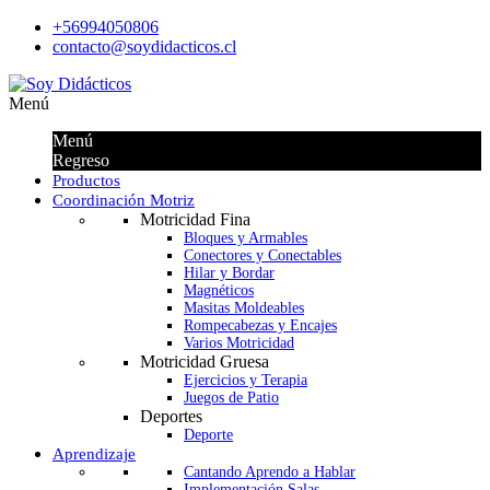
+56994050806
contacto@soydidacticos.cl
Menú
Menú
Regreso
Productos
Coordinación Motriz
Motricidad Fina
Bloques y Armables
Conectores y Conectables
Hilar y Bordar
Magnéticos
Masitas Moldeables
Rompecabezas y Encajes
Varios Motricidad
Motricidad Gruesa
Ejercicios y Terapia
Juegos de Patio
Deportes
Deporte
Aprendizaje
Cantando Aprendo a Hablar
Implementación Salas