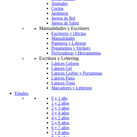
Animales
Cocina
Jardinería
Juegos de Rol
Juegos de Salón
Manualidades y Escolares
Escritorio y Oficina
Manualidades
Papelería y Libretas
Pegamentos y Stickers
Perforadoras y Herramientas
Escritura y Lettering
Lápices Colores
Lápices Gel
Lápices Grafito y Portaminas
Lápices Pasta
Lápices Tinta
Marcadores y Lettering
Edades
0 y 1 año
1 y 2 años
2 y 3 años
3 y 4 años
4 y 5 años
5 y 6 años
6 y 7 años
7 y 8 años