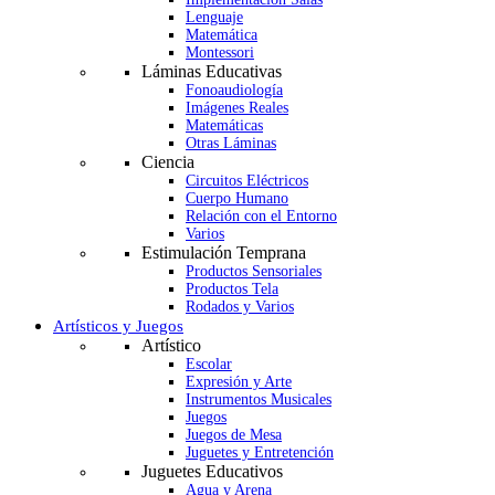
Lenguaje
Matemática
Montessori
Láminas Educativas
Fonoaudiología
Imágenes Reales
Matemáticas
Otras Láminas
Ciencia
Circuitos Eléctricos
Cuerpo Humano
Relación con el Entorno
Varios
Estimulación Temprana
Productos Sensoriales
Productos Tela
Rodados y Varios
Artísticos y Juegos
Artístico
Escolar
Expresión y Arte
Instrumentos Musicales
Juegos
Juegos de Mesa
Juguetes y Entretención
Juguetes Educativos
Agua y Arena