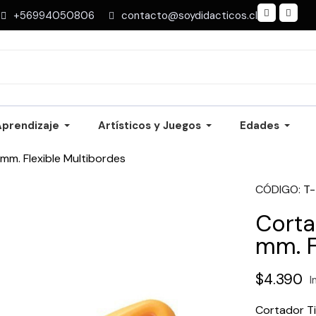
+56994050806
contacto@soydidacticos.cl
Aprendizaje
Artísticos y Juegos
Edades
m. Flexible Multibordes
CÓDIGO
T
Corta
mm. F
$4.390
I
Cortador Ti