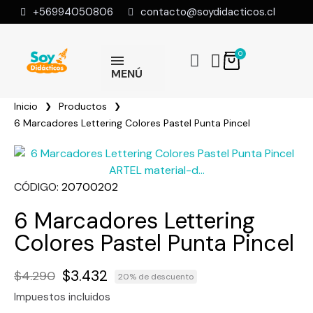
+56994050806
contacto@soydidacticos.cl
MENÚ
Inicio
Productos
6 Marcadores Lettering Colores Pastel Punta Pincel
CÓDIGO
20700202
6 Marcadores Lettering
Colores Pastel Punta Pincel
$3.432
$4.290
20% de descuento
Impuestos incluidos