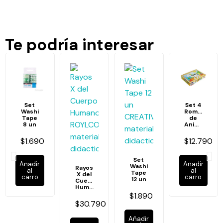
Te podría interesar
Set
Set 4
Washi
Rompecabe
Tape
de
8 un
Animales
$1.690
$12.790
Set
Añadir
Añadir
Washi
Rayos
al
al
Tape
X del
carro
carro
12 un
Cuerpo
Humano
$1.890
$30.790
Añadir