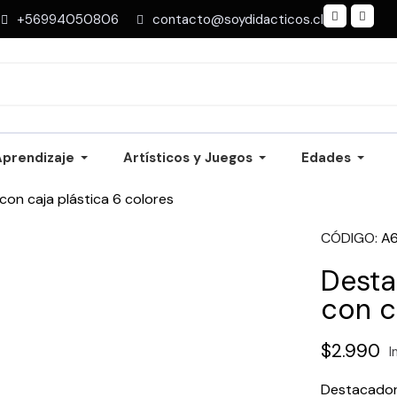
+56994050806
contacto@soydidacticos.cl
Aprendizaje
Artísticos y Juegos
Edades
con caja plástica 6 colores
CÓDIGO
A
Desta
con c
$2.990
I
Destacador 